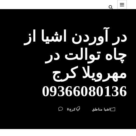
در آوردن اشیا از
چاه توالت در
مهرویلا کرج
09366080136
اشیا مناطق
کرج
0