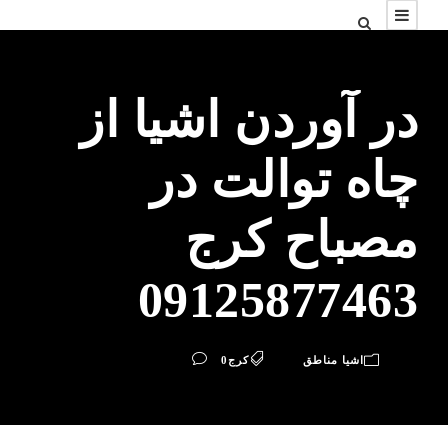
در آوردن اشیا از
چاه توالت در
مصباح کرج
09125877463
اشیا مناطق
کرج
0