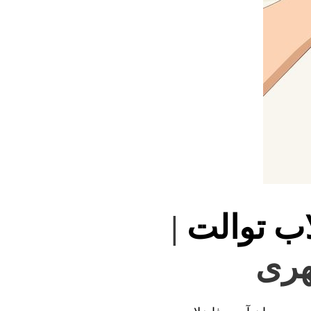
اب توالت
|
هری