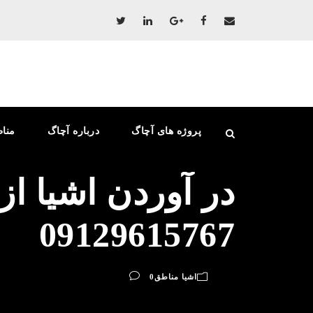
پروژه های آچاگ
درباره آچاگ
منا
در آوردن اشیا ا
09129615767
اشیا مناطق
0