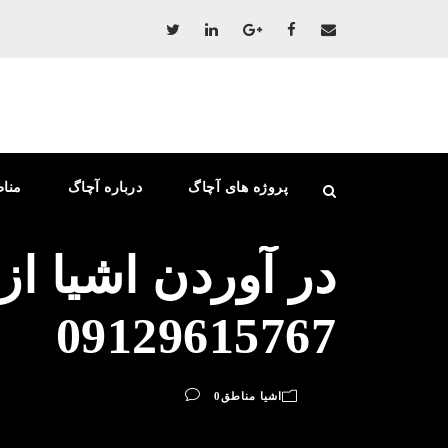
پروژه های آچاگ
درباره آچاگ
منا
در آوردن اشیا ا
09129615767
اشیا مناطق
0