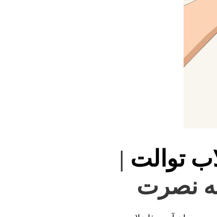
اب توالت
|
له نصرت