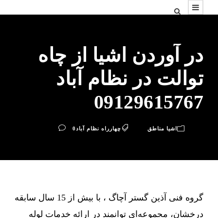
در آوردن اشیا از چاه
توالت در نظام آباد
09129615767
اشیا مناطق
چهارراه نظام آباد
0
گروه فنی آذین گستر آچاگ ، با بیش از 15 سال سابقه
درخشان، مجموعه‌ای توانمند در ارائه خدمات لوله