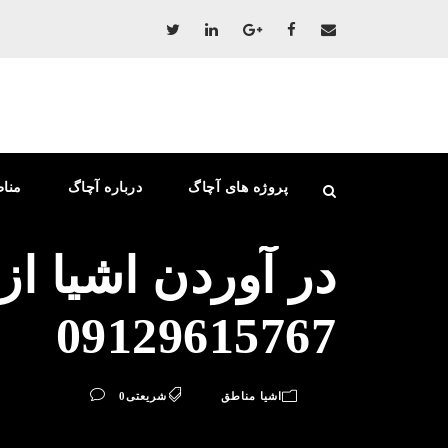
پروژه های آچاگ
درباره آچاگ
منا
در آوردن اشیا ا
09129615767
اشیا مناطق
شریعتی
0