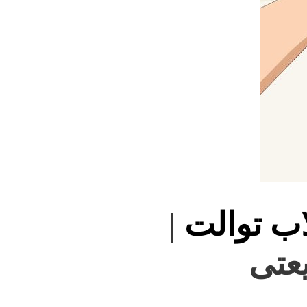
اب توالت
|
یعتی