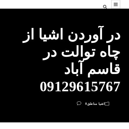
در آوردن اشیا از
چاه توالت در
قاسم آباد
09129615767
اشیا مناطق
0