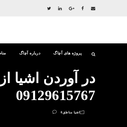
پروژه های آچاگ
درباره آچاگ
منا
در آوردن اشیا از
09129615767
اشیا مناطق
0