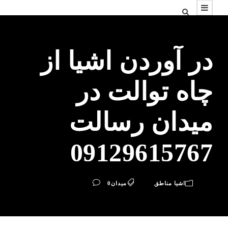
در آوردن اشیا از
چاه توالت در
میدان رسالت
09129615767
اشیا مناطق
میدان
0