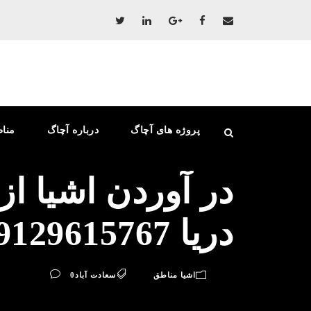
پروژه های آچاگ
درباره آچاگ
منا
در آوردن اشیا از
دریا 09129615767
اشیا مناطق
سعادت آباد
0