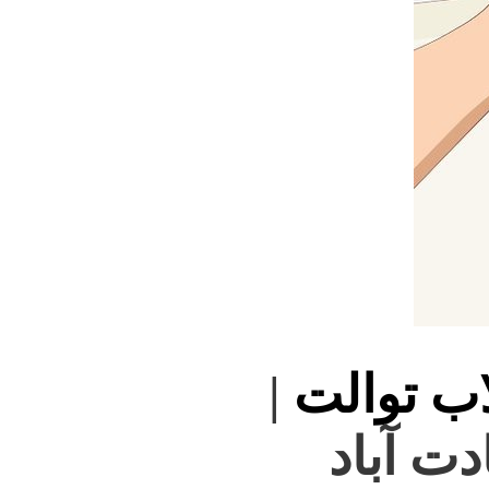
اب توالت
|
دت آباد