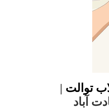
اب توالت
|
دت آباد