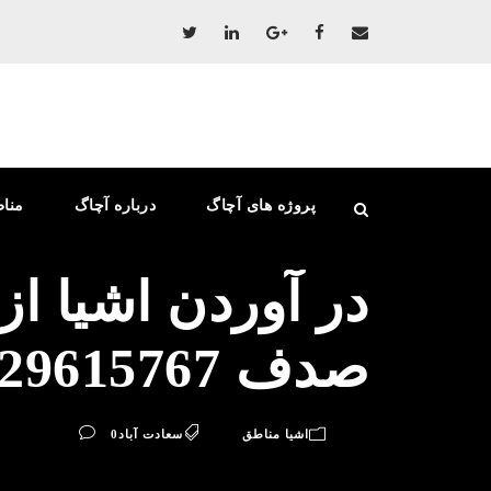
پروژه های آچاگ
درباره آچاگ
منا
در آوردن اشیا از
صدف 09129615767
اشیا مناطق
سعادت آباد
0