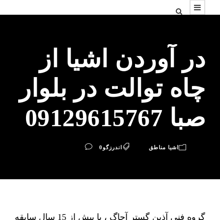
در آوردن اشیا از
چاه توالت در بلوار
صبا 09129615767
اشیا مناطق
اندرزگو
0
گروه فنی آذین گستر آچاگ ، با بیش از 15 سال سابقه