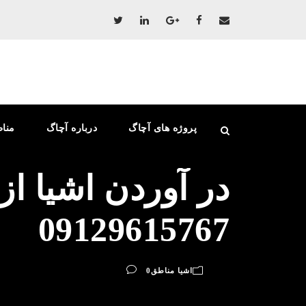
پروژه های آچاگ
درباره آچاگ
منا
در آوردن اشیا ا
09129615767
اشیا مناطق
0