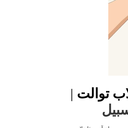
اب توالت
|
سبیل