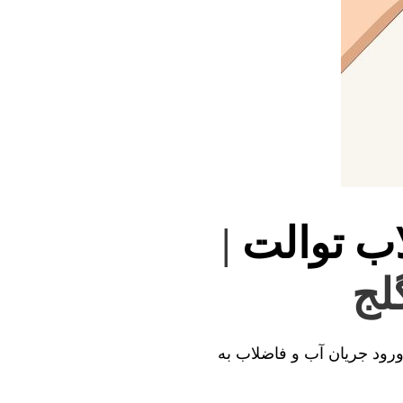
اب توالت
|
لج
 ورود جریان آب و فاضلاب به