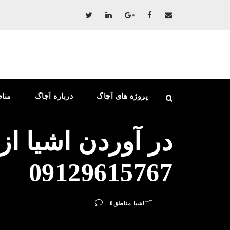
پروژه های آچاگ
درباره آچاگ
منا
در آوردن اشیا از
09129615767
اشیا مناطق
0