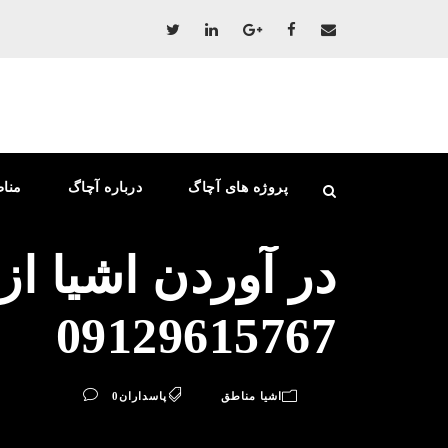
پروژه های آچاگ
درباره آچاگ
منا
در آوردن اشیا ا
09129615767
اشیا مناطق
پاسداران
0