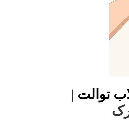
اب توالت
|
رک