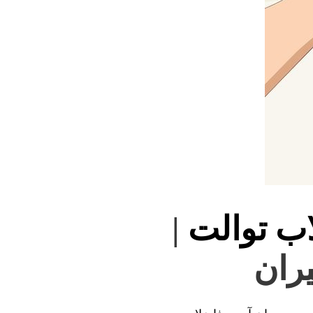
اب توالت
|
یران