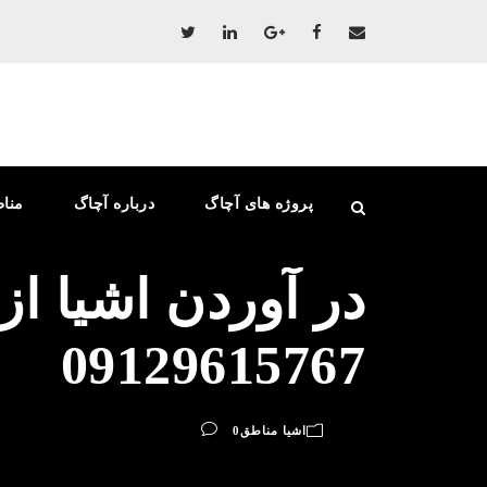
پروژه های آچاگ
درباره آچاگ
منا
در آوردن اشیا از
09129615767
اشیا مناطق
0