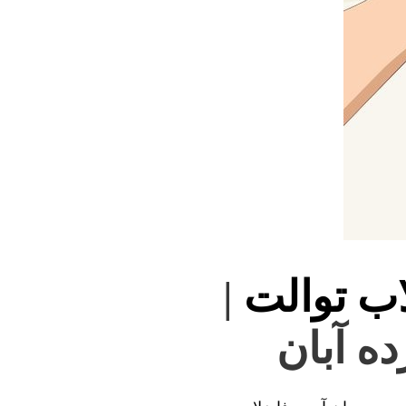
اب توالت
|
ده آبان