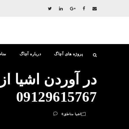
پروژه های آچاگ
درباره آچاگ
منا
در آوردن اشیا از
09129615767
اشیا مناطق
0