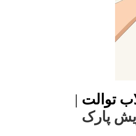
اب توالت
|
ریش پارک