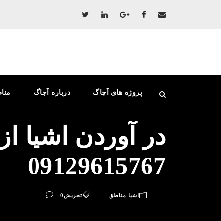
پروژه های آچاگ
درباره آچاگ
منا
در آوردن اشیا از
09129615767
اشیا مناطق
تجریش
0