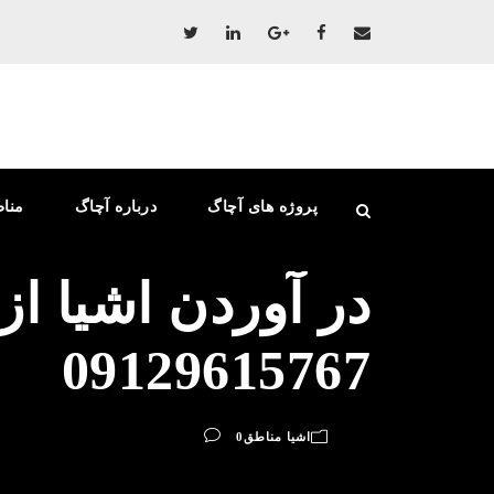
پروژه های آچاگ
درباره آچاگ
منا
در آوردن اشیا ا
09129615767
اشیا مناطق
0