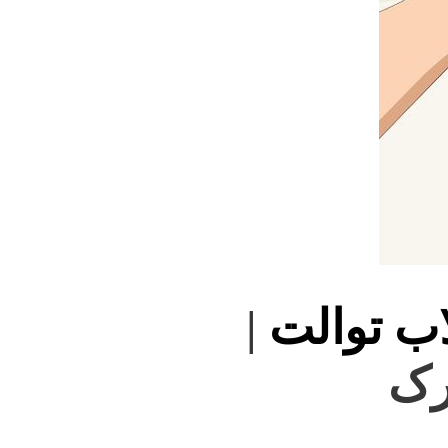
اب توالت
|
رک