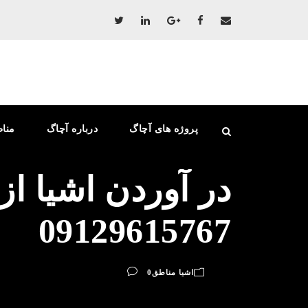
پروژه های آچاگ
درباره آچاگ
منا
در آوردن اشیا از
09129615767
اشیا مناطق
0