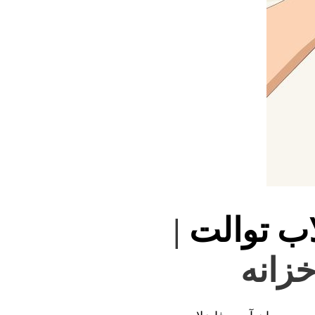
اب توالت
|
خزانه