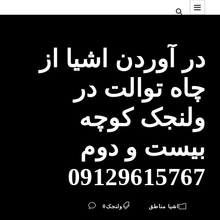
در آوردن اشیا از
چاه توالت در
ولنجک کوچه
بیست و دوم
09129615767
اشیا مناطق
ولنجک
0