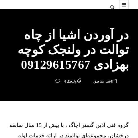
در آوردن اشیا از چاه
توالت در ولنجک کوچه
بهزادی 09129615767
اشیا مناطق
ولنجک
0
گروه فنی آذین گستر آچاگ ، با بیش از 15 سال سابقه
درخشان، مجموعه‌ای توانمند در ارائه خدمات لوله