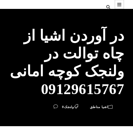
در آوردن اشیا از
چاه توالت در
ولنجک کوچه امانی
09129615767
اشیا مناطق
ولنجک
0