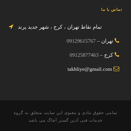
تماس با ما
تمام نقاط تهران ، کرج ، شهر جدید پرند
تهران –
09129615767
کرج –
09125877463
takhliye@gmail.com
تمامی حقوق مادی و معنوی این سایت متعلق به گروه
خدمات فنی آذین گستر آچاگ می باشد