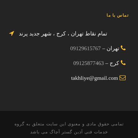
تماس با ما
تمام نقاط تهران ، کرج ، شهر جدید پرند
تهران –
09129615767
کرج –
09125877463
takhliye@gmail.com
تمامی حقوق مادی و معنوی این سایت متعلق به گروه
خدمات فنی آذین گستر آچاگ می باشد