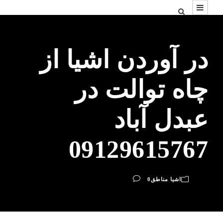
در آوردن اشیا از
چاه توالت در
عبدل آباد
09129615767
اشیا مناطق
0