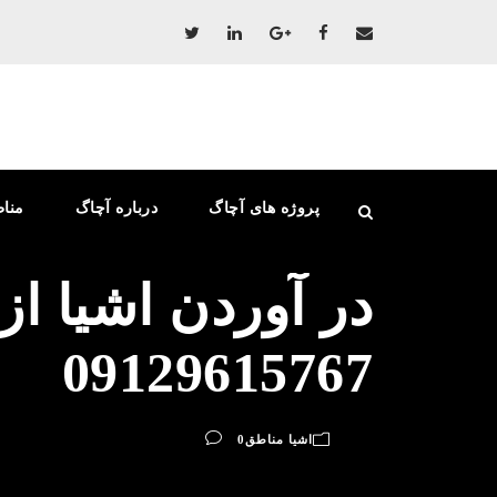
پروژه های آچاگ
درباره آچاگ
منا
در آوردن اشیا از
09129615767
اشیا مناطق
0