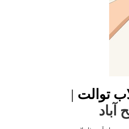
اب توالت
|
 آباد