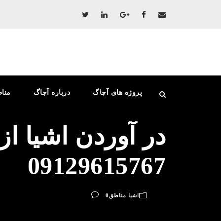
پروژه های آچاگ
درباره آچاگ
منا
در آوردن اشیا از
09129615767
اشیا مناطق
0