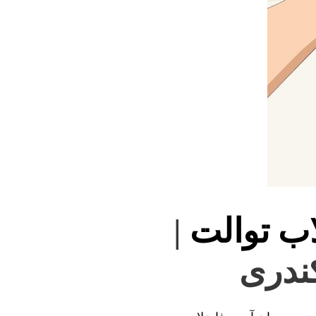
اب توالت
|
کندری