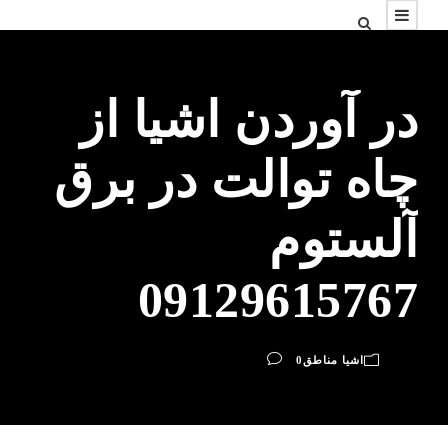
در آوردن اشیا از
چاه توالت در برق
آلستوم
09129615767
اشیا مناطق
0