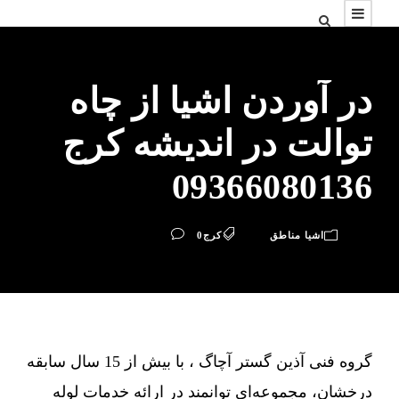
در آوردن اشیا از چاه
توالت در اندیشه کرج
09366080136
اشیا مناطق
کرج
0
گروه فنی آذین گستر آچاگ ، با بیش از 15 سال سابقه
درخشان، مجموعه‌ای توانمند در ارائه خدمات لوله