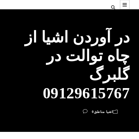
در آوردن اشیا از
چاه توالت در
گلبرگ
09129615767
اشیا مناطق
0