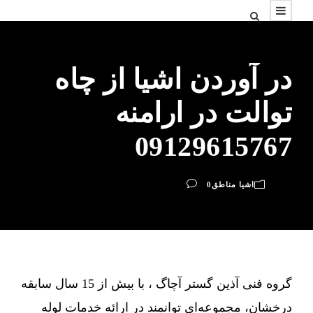
در آوردن اشیا از چاه
توالت در ارامنه
09129615767
اشیا مناطق
0
گروه فنی آذین گستر آچاگ ، با بیش از 15 سال سابقه
درخشان، مجموعه‌ای توانمند در ارائه خدمات لوله