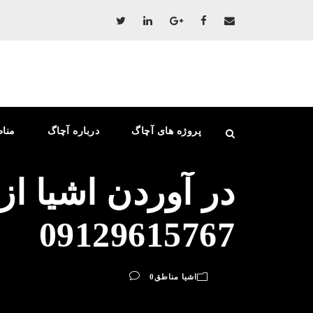
پروژه های آچاگ
درباره آچاگ
منا
در آوردن اشیا ا
09129615767
اشیا مناطق
0