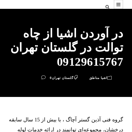
در آوردن اشیا از چاه
توالت در گلستان تهران
09129615767
اشیا مناطق
گلستان تهران
0
گروه فنی آذین گستر آچاگ ، با بیش از 15 سال سابقه
درخشان، مجموعه‌ای توانمند در ارائه خدمات لوله