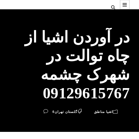
در آوردن اشیا از
چاه توالت در
شهرک چشمه
09129615767
اشیا مناطق
گلستان تهران
0