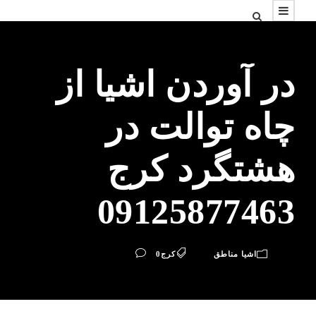
در آوردن اشیا از
چاه توالت در
هشتگرد کرج
09125877463
اشیا مناطق
کرج
0