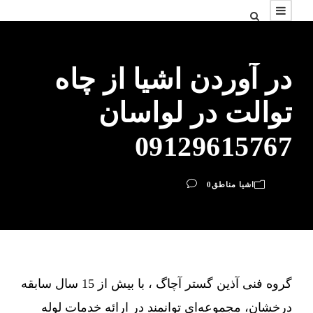
در آوردن اشیا از چاه
توالت در لواسان
09129615767
اشیا مناطق
0
گروه فنی آذین گستر آچاگ ، با بیش از 15 سال سابقه
درخشان، مجموعه‌ای توانمند در ارائه خدمات لوله