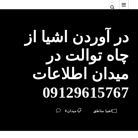
در آوردن اشیا از
چاه توالت در
میدان اطلاعات
09129615767
اشیا مناطق
میدان
0