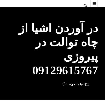
در آوردن اشیا از
چاه توالت در
پیروزی
09129615767
اشیا مناطق
0