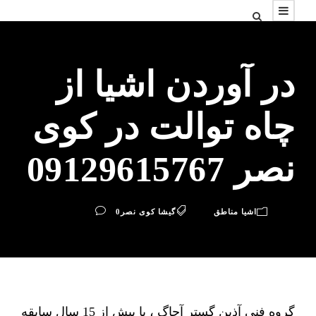
در آوردن اشیا از
چاه توالت در کوی
نصر 09129615767
اشیا مناطق
گیشا کوی نصر
0
گروه فنی آذین گستر آچاگ ، با بیش از 15 سال سابقه