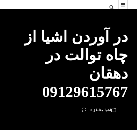
در آوردن اشیا از
چاه توالت در
دهقان
09129615767
اشیا مناطق
0