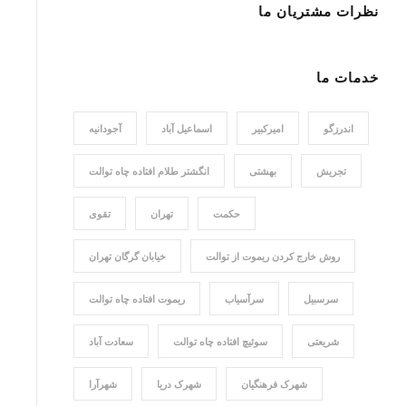
نظرات مشتریان ما
خدمات ما
اندرزگو
امیرکبیر
اسماعیل آباد
آجودانیه
تجریش
بهشتی
انگشتر طلام افتاده چاه توالت
حکمت
تهران
تقوی
روش خارج کردن ریموت از توالت
خیابان گرگان تهران
سرسبیل
سرآسیاب
ریموت افتاده چاه توالت
شریعتی
سوئیچ افتاده چاه توالت
سعادت آباد
شهرک فرهنگیان
شهرک دریا
شهرآرا