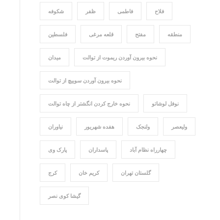
فلاح
فاطمی
ظفر
شکوفه
منطقه
مفتح
قلعه مرغی
فلسطین
نحوه بیرون آوردن ریموت از توالت
میدان
نحوه بیرون آوردن سوییچ از توالت
نوفل لوشاتو
نحوه خارج کردن انگشتر از چاه توالت
ولیعصر
ولنجک
هفده شهریور
نیاوران
چهارراه نظام آباد
پاسداران
پارک وی
گلستان تهران
کریم خان
کرج
گیشا کوی نصر